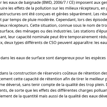
sur les eaux de baignade (BWD, 2006/7 / CE) imposent aux ge
re les effets de la pollution sur les milieux récepteurs, en
nfrastructures ont été conçues et gérées séparément. Les r
et par temps de pluie modérée. Cependant, lors des épisodes
lieux récepteurs. Cette situation, connue sous le nom de trop
urface, des ménages ou des industries. Les stations d'épura
, leur capacité nominale peut être temporairement réduite l
ux, deux types différents de CSO peuvent apparaître: les eau
ans les eaux de surface sont dangereux pour les espèces bio
ti dans la construction de réservoirs coûteux de rétention de
ement cette capacité de rétention afin de tirer le meilleur p
me déversé, sans tenir compte de la qualité des trop plein
, de sorte que les effets des différentes charges polluant
ulement de la quantité mais aussi de la qualité des eaux dév